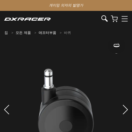
게이밍 의자의 발명가
집
모든 제품
애프터부품
바퀴