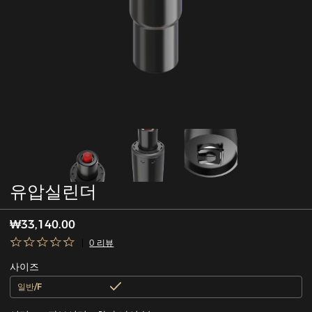
유압실린더
₩33,140.00
0 리뷰
사이즈
일반/F