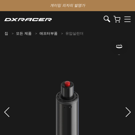
게이밍 의자의 발명가
집
모든 제품
애프터부품
유압실린더