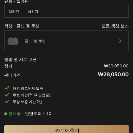
유형 - 젤라틴
젤라틴
식히다
모든 색상 보기
색상 - 콜드 젤 쿠션
콜드 젤 쿠션
쿨링 젤 시트 쿠션
정가:
₩29,050.00
₩28,050.00
판매가격:
해외 창고에서 발송
무료 배송(7~14 영업일)
무상 보증 기간 2년
판매중
인벤토리 < 10
카트에추가