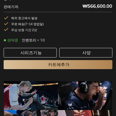
₩566,600.00
판매가격:
해외 창고에서 발송
무료 배송(7~14 영업일)
무상 보증 기간 2년
판매중
인벤토리 < 10
시리즈기능
사양
카트에추가