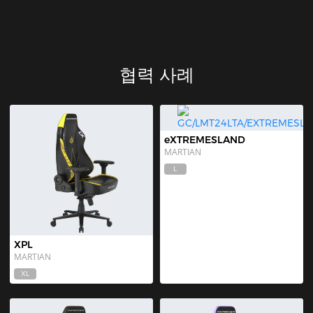
협력 사례
eXTREMESLAND
MARTIAN
L
XPL
MARTIAN
XL