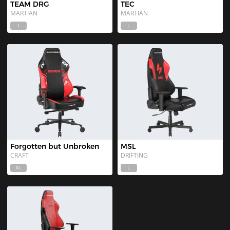
TEAM DRG
TEC
MARTIAN
MARTIAN
L
L
Forgotten but Unbroken
MSL
CRAFT
DRIFTING
XL
L