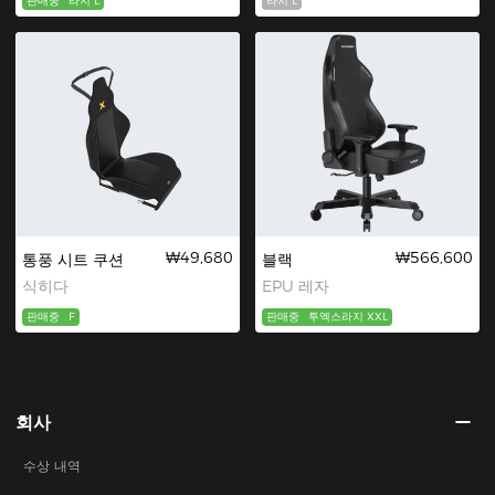
판매중
라지 L
라지 L
₩49,680
₩566,600
통풍 시트 쿠션
블랙
식히다
EPU 레자
판매중
F
판매중
투엑스라지 XXL
회사
수상 내역