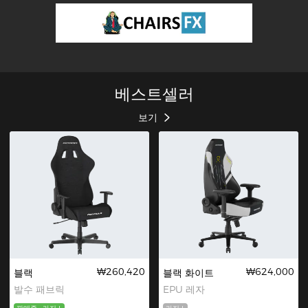
베스트셀러
보기
₩260,420
₩624,000
블랙
블랙 화이트
발수 패브릭
EPU 레자