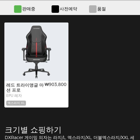
판매중
사전예약
품절
₩903,800
레드 트라이앵글 마
션 프로
EPU 레자
엑스라지 XL
크기별 쇼핑하기
DXRacer 게이밍 의자는 라지/L, 엑스라지/XL, 더블엑스라지/XXL 세