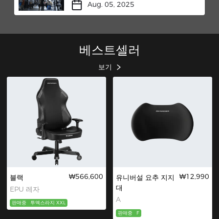
시
Aug. 05, 2025
베스트셀러
보기
₩566,600
₩12,990
블랙
유니버설 요추 지지
대
EPU 레자
A
판매중
투엑스라지 XXL
판매중
F