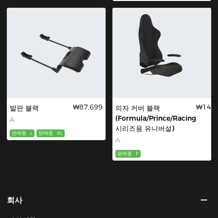
₩87,699
₩14,1
발판 블랙
의자 커버 블랙
(Formula/Prince/Racing
A
시리즈용 유니버설)
판매중
L
판매중
XL
A
판매중
F
회사