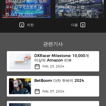
DXRACER 게이밍 의자,
DXRACER 2025
우시 신구 E스포츠 대회
ChinaJoy 리캡:
및 TEC 클럽 개장식에서
Martian Pro 전동 게이
Oct. 28, 2025
Aug. 05, 2025
주목을 받다
밍 의자 출시
이전
다음
관련기사
DXRacer Milestone: 10,000개
이상의 Amazon 리뷰
Feb. 25, 2024
BetBoom 다차 두바이 2024
Feb. 07, 2024